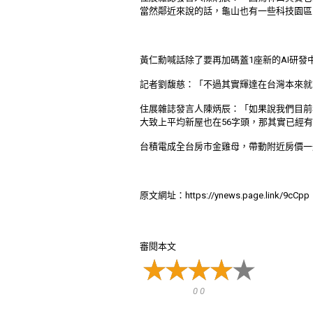
當然鄰近來說的話，龜山也有一些科技園區
黃仁勳喊話除了要再加碼蓋1座新的AI研發
記者劉馥慈：「不過其實輝達在台灣本來就
住展雜誌發言人陳炳辰：「如果說我們目前
大致上平均新屋也在56字頭，那其實已經
台積電成全台房市金雞母，帶動附近房價一
原文網址：https://ynews.page.link/9cCpp
審閱本文
0 0