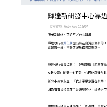
輝達新研發中心靠
發布日期 : Friday, June 07, 2024
記者劉馥慈、華紹平／台北報導
輝達執行長
黃仁勳
拋出將在台灣設立新的研
電蓋廠一樣，帶動區域房價易漲難跌。
輝達執行長黃仁勳：「超級電腦可能會在高
AI教父黃仁勳這一句研發中心可能靠近台
新北市長侯友宜：「我非常樂意選在新北，
因為看看台積電在全台遍地開花，炒熱房市
住展雜誌發言人陳炳辰：「因為林口其實它