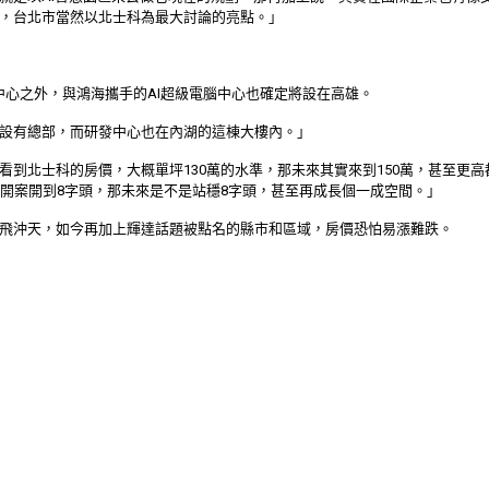
，台北市當然以北士科為最大討論的亮點。」
中心之外，與鴻海攜手的AI超級電腦中心也確定將設在高雄。
設有總部，而研發中心也在內湖的這棟大樓內。」
看到北士科的房價，大概單坪130萬的水準，那未來其實來到150萬，甚至更
有開案開到8字頭，那未來是不是站穩8字頭，甚至再成長個一成空間。」
飛沖天，如今再加上輝達話題被點名的縣市和區域，房價恐怕易漲難跌。