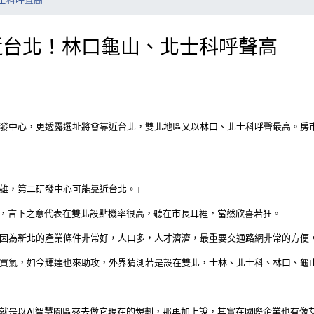
近台北！林口龜山、北士科呼聲高
發中心，更透露選址將會靠近台北，雙北地區又以林口、北士科呼聲最高。房
雄，第二研發中心可能靠近台北。」
北，言下之意代表在雙北設點機率很高，聽在市長耳裡，當然欣喜若狂。
因為新北的產業條件非常好，人口多，人才濟濟，最重要交通路網非常的方便
買氣，如今輝達也來助攻，外界猜測若是設在雙北，士林、北士科、林口、龜
就是以AI智慧園區來去做它現在的規劃，那再加上說，其實在國際企業也有像