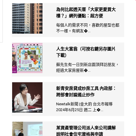
為何比起透天厝「大家更愛買大
樓？」網列優點：超方便
每個人的需求不同，喜歡的屋型也都
不一樣。有網友�...
人生大富翁（可按右鍵另存圖片
下載）
蘇先生有一日到新店園頂拜訪朋友，
經過大家房屋新�...
新青安房貸成炒房工具 內政部：
跨部會討論遏止炒作
Newtalk新聞 |金大鈞 台北市報導
2024年6月25日 週二 上�...
某資產管理公司派人來公司講解
說明社會住宅資格與申請