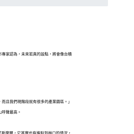
市專家認為，未來若真的設點，將會像台積
，而且我們現階段就有很多的產業園區。」
山呼聲最高。
艾斯摩爾，它其實也有進駐到林口的情況，