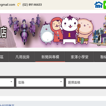
@gmail.com
(02) 89146633
專區
凡哥說房
新聞與專欄
家澤小學堂
區縣
選擇面積
士科呼聲高