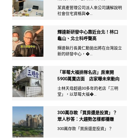
某資產管理公司派人來公司講解說明
社會住宅資格與�...
輝達新研發中心靠近台北！林口
龜山、北士科呼聲高
輝達執行長黃仁勳拋出將在台灣設立
新的研發中心，�...
「草莓大福排隊名店」房東開
5900萬賣店面 店家曝未來動向
士林天母超過30多年的老店「三明
堂」，以草莓大福�...
300萬存款「買房還是投資」？
眾人秒答：大趨勢怎樣都穩賺
300萬存款「買房還是投資」？