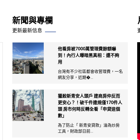
新聞與專欄
更新最新信息
他看房被7000萬管理費餘額嚇
到！內行人曝暗黑真相：還不夠
用
台灣有不少社區都會收管理費，一名
網友分享，近期�...
獵殺新青安人頭戶 建商房仲反而
更安心？！破千件違規僅170件人
頭 房市何時反轉全看「申貸這個
數」
為了防止「 新青安貸款」淪為炒房
工具，財政部日前...