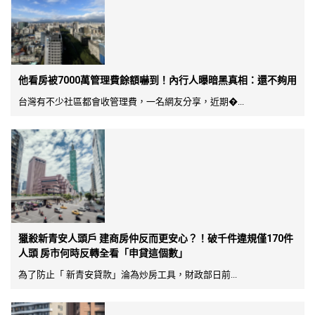
他看房被7000萬管理費餘額嚇到！內行人曝暗黑真相：還不夠用
台灣有不少社區都會收管理費，一名網友分享，近期�...
獵殺新青安人頭戶 建商房仲反而更安心？！破千件違規僅170件
人頭 房市何時反轉全看「申貸這個數」
為了防止「 新青安貸款」淪為炒房工具，財政部日前...