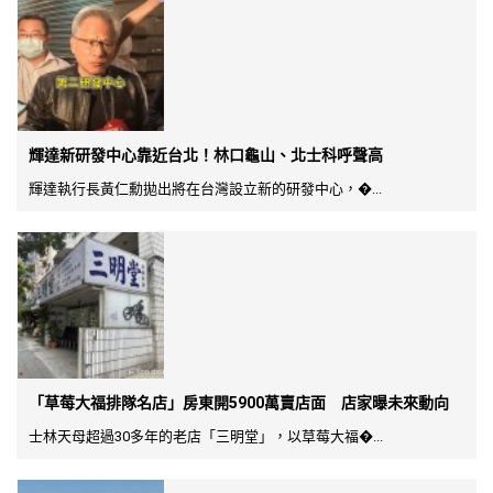
輝達新研發中心靠近台北！林口龜山、北士科呼聲高
輝達執行長黃仁勳拋出將在台灣設立新的研發中心，�...
「草莓大福排隊名店」房東開5900萬賣店面 店家曝未來動向
士林天母超過30多年的老店「三明堂」，以草莓大福�...