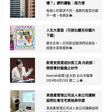
樓？」網列優點：超方便
每個人的需求不同，喜歡的屋型也都
不一樣。有網友�...
人生大富翁（可按右鍵另存圖片
下載）
蘇先生有一日到新店園頂拜訪朋友，
經過大家房屋新�...
新青安房貸成炒房工具 內政部：
跨部會討論遏止炒作
Newtalk新聞 |金大鈞 台北市報導
2024年6月25日 週二 上�...
某資產管理公司派人來公司講解
說明社會住宅資格與申請
某資產管理公司派人來公司講解說明