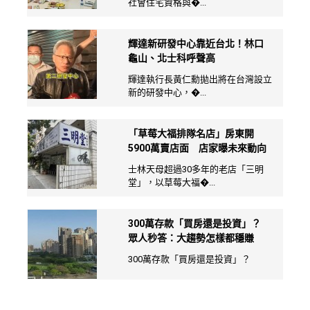
社會住宅資格與�...
輝達新研發中心靠近台北！林口
龜山、北士科呼聲高
輝達執行長黃仁勳拋出將在台灣設立
新的研發中心，�...
「草莓大福排隊名店」房東開
5900萬賣店面 店家曝未來動向
士林天母超過30多年的老店「三明
堂」，以草莓大福�...
300萬存款「買房還是投資」？
眾人秒答：大趨勢怎樣都穩賺
300萬存款「買房還是投資」？