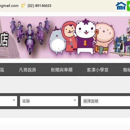
@gmail.com
(02) 89146633
專區
凡哥說房
新聞與專欄
家澤小學堂
區縣
選擇面積