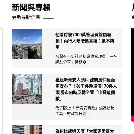
新聞與專欄
更新最新信息
他看房被7000萬管理費餘額嚇
到！內行人曝暗黑真相：還不夠
用
台灣有不少社區都會收管理費，一名
網友分享，近期�...
獵殺新青安人頭戶 建商房仲反而
更安心？！破千件違規僅170件人
頭 房市何時反轉全看「申貸這個
數」
為了防止「 新青安貸款」淪為炒房
工具，財政部日前...
為何比起透天厝「大家更愛買大