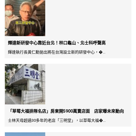
輝達新研發中心靠近台北！林口龜山、北士科呼聲高
輝達執行長黃仁勳拋出將在台灣設立新的研發中心，�...
「草莓大福排隊名店」房東開5900萬賣店面 店家曝未來動向
士林天母超過30多年的老店「三明堂」，以草莓大福�...