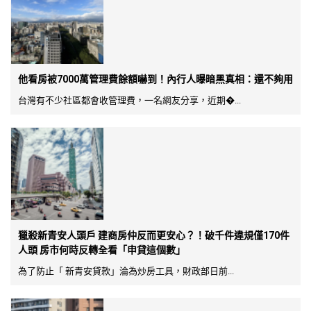
他看房被7000萬管理費餘額嚇到！內行人曝暗黑真相：還不夠用
台灣有不少社區都會收管理費，一名網友分享，近期�...
獵殺新青安人頭戶 建商房仲反而更安心？！破千件違規僅170件
人頭 房市何時反轉全看「申貸這個數」
為了防止「 新青安貸款」淪為炒房工具，財政部日前...