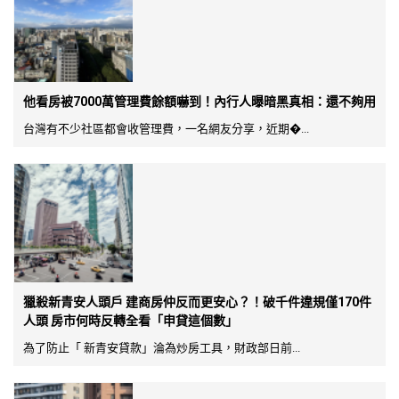
他看房被7000萬管理費餘額嚇到！內行人曝暗黑真相：還不夠用
台灣有不少社區都會收管理費，一名網友分享，近期�...
獵殺新青安人頭戶 建商房仲反而更安心？！破千件違規僅170件
人頭 房市何時反轉全看「申貸這個數」
為了防止「 新青安貸款」淪為炒房工具，財政部日前...