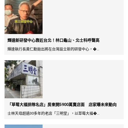
輝達新研發中心靠近台北！林口龜山、北士科呼聲高
輝達執行長黃仁勳拋出將在台灣設立新的研發中心，�...
「草莓大福排隊名店」房東開5900萬賣店面 店家曝未來動向
士林天母超過30多年的老店「三明堂」，以草莓大福�...