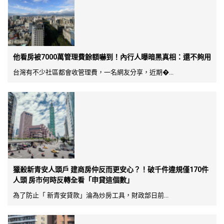
他看房被7000萬管理費餘額嚇到！內行人曝暗黑真相：還不夠用
台灣有不少社區都會收管理費，一名網友分享，近期�...
獵殺新青安人頭戶 建商房仲反而更安心？！破千件違規僅170件
人頭 房市何時反轉全看「申貸這個數」
為了防止「 新青安貸款」淪為炒房工具，財政部日前...