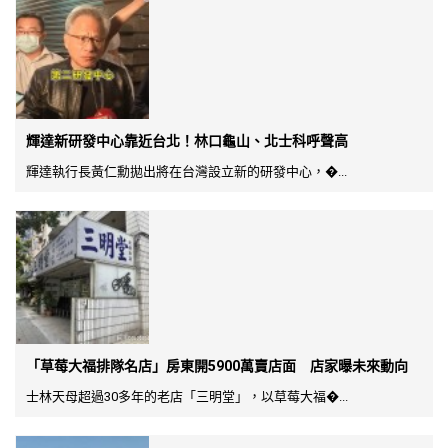
輝達新研發中心靠近台北！林口龜山、北士科呼聲高
輝達執行長黃仁勳拋出將在台灣設立新的研發中心，�...
「草莓大福排隊名店」房東開5900萬賣店面 店家曝未來動向
士林天母超過30多年的老店「三明堂」，以草莓大福�...