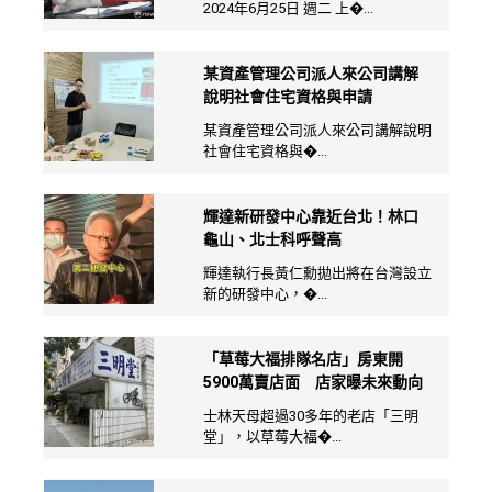
2024年6月25日 週二 上�...
某資產管理公司派人來公司講解
說明社會住宅資格與申請
某資產管理公司派人來公司講解說明
社會住宅資格與�...
輝達新研發中心靠近台北！林口
龜山、北士科呼聲高
輝達執行長黃仁勳拋出將在台灣設立
新的研發中心，�...
「草莓大福排隊名店」房東開
5900萬賣店面 店家曝未來動向
士林天母超過30多年的老店「三明
堂」，以草莓大福�...