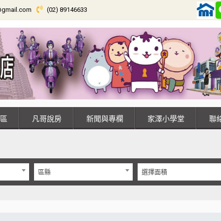
@gmail.com
(02) 89146633
專區
凡哥說房
新聞與專欄
家澤小學堂
區縣
選擇面積