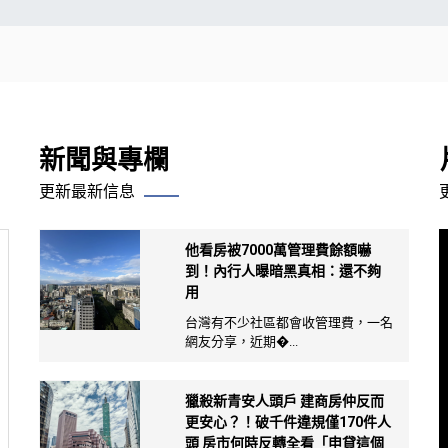
新聞與專欄
更新最新信息
他看房被7000萬管理費餘額嚇
到！內行人曝暗黑真相：還不夠
用
台灣有不少社區都會收管理費，一名
網友分享，近期�...
獵殺新青安人頭戶 建商房仲反而
更安心？！破千件違規僅170件人
頭 房市何時反轉全看「申貸這個