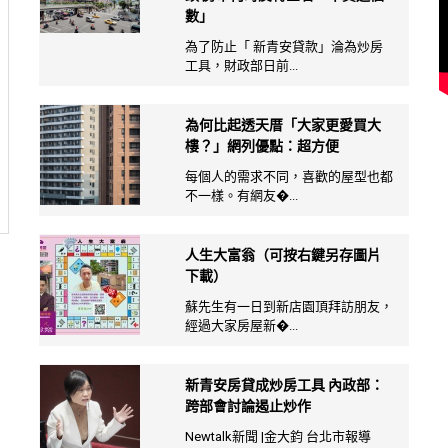
數」
為了防止「 新青安貸款」淪為炒房
工具，財政部日前...
為何比起透天厝「大家更愛買大
樓？」網列優點：超方便
每個人的需求不同，喜歡的屋型也都
不一樣。有網友�...
人生大富翁（可按右鍵另存圖片
下載）
蘇先生有一日到新店園頂拜訪朋友，
經過大家房屋新�...
新青安房貸成炒房工具 內政部：
跨部會討論遏止炒作
Newtalk新聞 |金大鈞 台北市報導