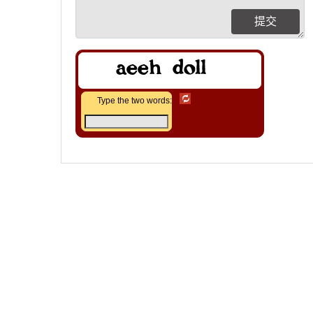
提交
Type the two words: