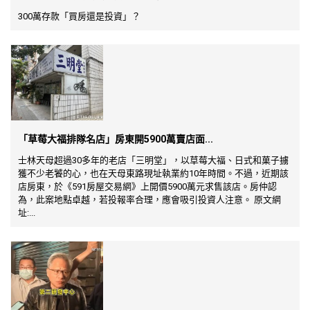
300萬存款「買房還是投資」？
「草莓大福排隊名店」房東開5900萬賣店面...
士林天母超過30多年的老店「三明堂」，以草莓大福、日式和菓子擄
獲不少老饕的心，也在天母東路現址執業約10年時間。不過，近期該
店房東，於《591房屋交易網》上開價5900萬元求售該店。房仲認
為，此案地點卓越，若投報率合理，應會吸引投資人注意。 原文網
址:...