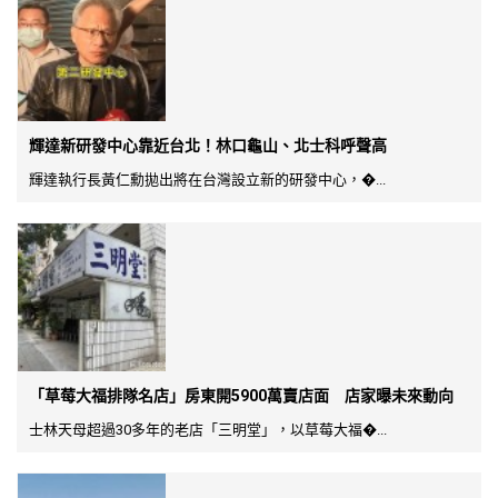
輝達新研發中心靠近台北！林口龜山、北士科呼聲高
輝達執行長黃仁勳拋出將在台灣設立新的研發中心，�...
「草莓大福排隊名店」房東開5900萬賣店面 店家曝未來動向
士林天母超過30多年的老店「三明堂」，以草莓大福�...