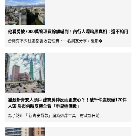
他看房被7000萬管理費餘額嚇到！內行人曝暗黑真相：還不夠用
台灣有不少社區都會收管理費，一名網友分享，近期�...
獵殺新青安人頭戶 建商房仲反而更安心？！破千件違規僅170件
人頭 房市何時反轉全看「申貸這個數」
為了防止「 新青安貸款」淪為炒房工具，財政部日前...