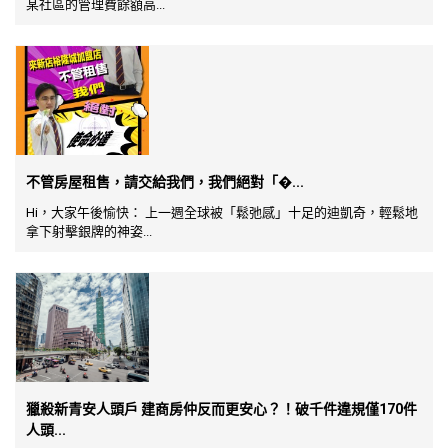
某社區的管理費餘額高...
不管房屋租售，請交給我們，我們絕對「�...
Hi，大家午後愉快： 上一週全球被「鬆弛感」十足的迪凱奇，輕鬆地
拿下射擊銀牌的神姿...
獵殺新青安人頭戶 建商房仲反而更安心？！破千件違規僅170件
人頭...