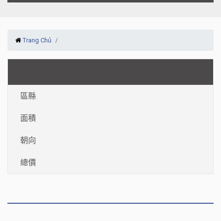
Trang Chủ
區縣
面積
朝向
總價