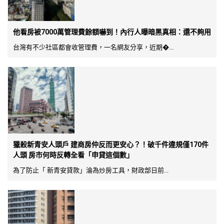
他看房被7000萬管理費餘額嚇到！內行人曝暗黑真相：還不夠用
台灣有不少社區都會收管理費，一名網友分享，近期�...
獵殺新青安人頭戶 建商房仲反而更安心？！破千件違規僅170件
人頭 房市何時反轉全看「申貸這個數」
為了防止「 新青安貸款」淪為炒房工具，財政部日前...