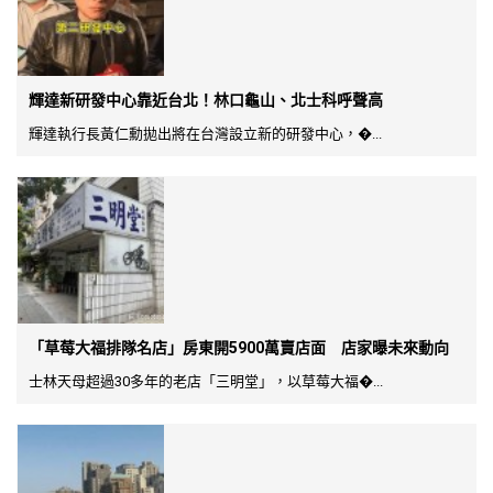
輝達新研發中心靠近台北！林口龜山、北士科呼聲高
輝達執行長黃仁勳拋出將在台灣設立新的研發中心，�...
「草莓大福排隊名店」房東開5900萬賣店面 店家曝未來動向
士林天母超過30多年的老店「三明堂」，以草莓大福�...